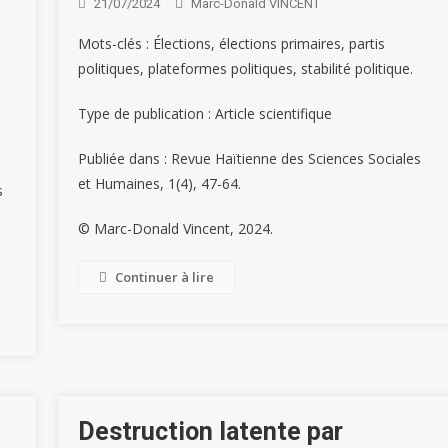
21/07/2024
Marc-Donald VINCENT
BLOG
Mots-clés : Élections, élections primaires, partis
PUBLICATIONS
Articles
politiques, plateformes politiques, stabilité politique.
Thèse
Scientif
(Ph.D.)
PUBLICATIONS
PUBLIC
Type de publication : Article scientifique
PUBLICATIONS
Canada-
Articles
Thèse
Tenda
Le
Scientifiques
Haïti
(Ph.D.)
Publiée dans : Revue Haïtienne des Sciences Sociales
Et
PUBLICATIONS
Scientifique
:
Sciences
et Humaines, 1(4), 47-64.
s
Catég
Rejoint
Agroforesterie
Pierreman-
Économiques
Des
© Marc-Donald Vincent, 2024.
L’initiative
Caféière
Fils
:
Instit
Internationale
Et
Pierre
Marc
D’ens
Continuer à lire
DORA
Résilience
Décroche
Arthur
Supér
Pour
Communautaire
Son
Stanley
Recon
Une
:
Doctorat
MONTAS
En
Évaluation
Défis
En
Décroche
Haïti
Plus
Et
Bidiplomation
Son
De
Équitable
Perspectives
En
Doctorat
2018
Destruction latente par
De
À
Génie
En