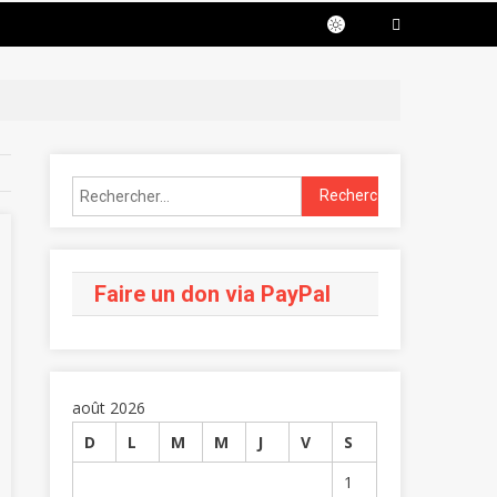
Faire un don via PayPal
août 2026
D
L
M
M
J
V
S
1