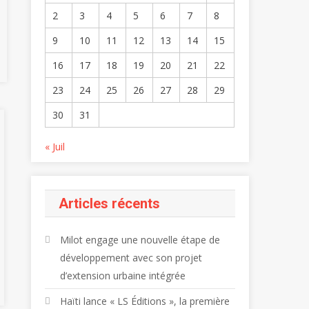
2
3
4
5
6
7
8
9
10
11
12
13
14
15
16
17
18
19
20
21
22
23
24
25
26
27
28
29
30
31
« Juil
Articles récents
Milot engage une nouvelle étape de
développement avec son projet
d’extension urbaine intégrée
Haïti lance « LS Éditions », la première