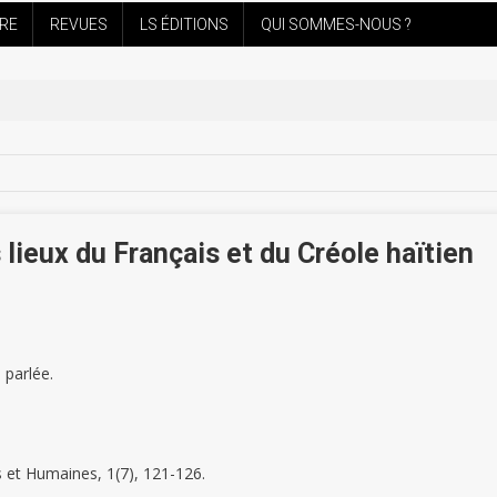
IRE
REVUES
LS ÉDITIONS
QUI SOMMES-NOUS ?
 lieux du Français et du Créole haïtien
 parlée.
s et Humaines, 1(7), 121-126.