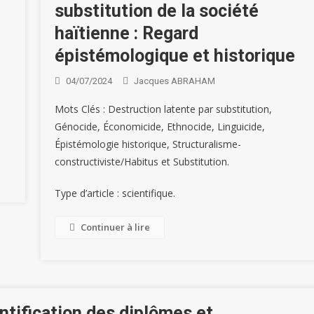
À
substitution de la société
La
Despagne,
Civil
Haïti
2026
Recherche
Jérémie
haïtienne : Regard
épistémologique et historique
26/02/2026
15/02/2026
02/07/20
02/04/2026
26/02/2026
04/07/2024
Jacques ABRAHAM
Marc-
Marc-
Marc-
Le
Toussaint
Donald
Donald
Mots Clés : Destruction latente par substitution,
Donald
Scientifique
Felicia
VINCENT
VINCENT
VINCENT
Génocide, Économicide, Ethnocide, Linguicide,
Épistémologie historique, Structuralisme-
0
0
0
0
0
constructiviste/Habitus et Substitution.
Type d’article : scientifique.
Continuer à lire
ntification des diplômes et