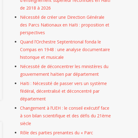
d'enseignement supérieur reconnues en Haïti
Recherche
Articles
de 2018 à 2026
Scientifique
Scientifiques
BLOG
Nécessité de créer une Direction Générale
BLOG
Et
PUBLICATI
des Parcs Nationaux en Haïti : proposition et
PUBLICATIONS
La
iques
Thèse
perspectives
ATIONS
Sous-
Nécessité
(Ph.D.)
Quand l’Orchestre Septentrional fonda le
nces
Performance
De
Canada
Articles
Compas en 1948 : une analyse documentaire
Scientifiques
Des
Créer
Haïti
BLOG
historique et musicale
PUBLICATIONS
PUBLICATIONS
orisation
Universités
Une
:
PUBLICATIONS
Agroforesterie
Nécessité de déconcentrer les ministères du
En
Direction
Pierrem
Le
Thèse
Caféière
gouvernement haïtien par département
utions
Haïti,
Générale
(Ph.D.)
Fils
:
Scientifique
Et
eignement
Des
Des
Haïti
Pierre
Haïti : Nécessité de passer vers un système
Rejoint
Résilience
ieur
Freins
Parcs
:
Décroch
fédéral, décentralisé et déconcentré par
L’initiative
Communautaire
département
nues
Structurels
Nationaux
Delcarme
Son
Internationale
:
À
En
BOLIVARD
Doctora
DORA
Changement à l’UEH : le conseil exécutif face
Défis
L’innovation
Haïti
Décroche
En
Pour
à son bilan scientifique et des défis du 21ème
Et
Et
:
Son
Bidiplo
siècle
Une
Perspectives
Au
Proposition
Doctorat
En
Évaluation
Rôle des parties prenantes du « Parc