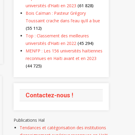
universités d’Haiti en 2023
(61 828)
Bois Caïman : Pasteur Grégory
Toussaint crache dans l’eau qu’il a bue
(55 112)
Top : Classement des meilleures
universités d’Haiti en 2022
(45 294)
MENFP : Les 156 universités haïtiennes
reconnues en Haïti avant et en 2023
(44 725)
Articles
Scientifiques
PUBLICATIONS
Contactez-nous !
Le
Sous-
Financement
Publications Hal
De
Tendances et catégorisation des institutions
La