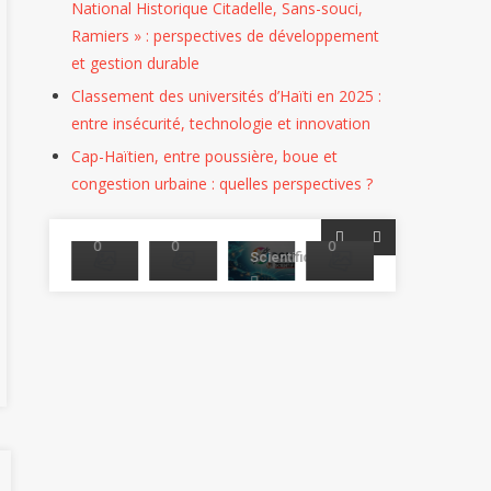
À
Développement
Et
En
Génie
Plus
National Historique Citadelle, Sans-souci,
Despagne,
Durable
Perspectives
Droit
Civil
Équitable
Ramiers » : perspectives de développement
Jérémie
De
et gestion durable
La
26
26/06/2026
26/04/2026
16/04/2026
26/02/2026
Classement des universités d’Haïti en 2025 :
Recherche
26/02/2026
entre insécurité, technologie et innovation
Marc-
Marc-
Marc-
Marc-
Cap-Haïtien, entre poussière, boue et
Donald
Donald
Donald
Toussaint
Donald
02/04/2026
congestion urbaine : quelles perspectives ?
VINCENT
VINCENT
VINCENT
Felicia
VINCENT
Le
0
0
0
0
0
Scientifique
0