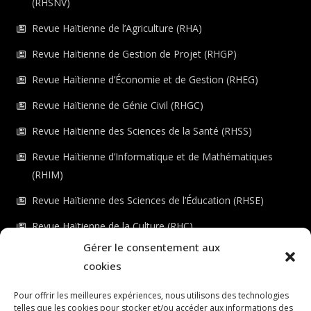
(RHSNV)
Revue Haïtienne de l’Agriculture (RHA)
Revue Haïtienne de Gestion de Projet (RHGP)
Revue Haïtienne d’Économie et de Gestion (RHEG)
Revue Haïtienne de Génie Civil (RHGC)
Revue Haïtienne des Sciences de la Santé (RHSS)
Revue Haïtienne d’Informatique et de Mathématiques
(RHIM)
Revue Haïtienne des Sciences de l’Éducation (RHSE)
Revue Haïtienne de la Culture (RHC)
Gérer le consentement aux
Revue Haïtienne de l’Environnement (RHE)
cookies
Checkout
Pour offrir les meilleures expériences, nous utilisons des technologies
telles que les cookies pour stocker et/ou accéder aux informations des
Dashboard