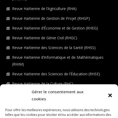
Revue Haïtienne de l’Agriculture (RHA)
Revue Haïtienne de Gestion de Projet (RHGP)
Revue Haïtienne d’Économie et de Gestion (RHEG)
Revue Haïtienne de Génie Civil (RHGC)
Revue Haïtienne des Sciences de la Santé (RHSS)
Revue Haïtienne d’Informatique et de Mathématiques
(RHIM)
Revue Haïtienne des Sciences de l’Éducation (RHSE)
Revue Haïtienne de la Culture (RHC)
Gérer le consentement aux
Revue Haïtienne de l’Environnement (RHE)
cookies
Checkout
Pour offrir les meilleures expériences, nous utilisons des technologies
telles que les cookies pour stocker et/ou accéder aux informations des
Dashboard