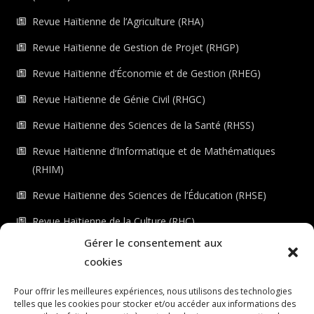
Revue Haïtienne de l’Agriculture (RHA)
Revue Haïtienne de Gestion de Projet (RHGP)
Revue Haïtienne d’Économie et de Gestion (RHEG)
Revue Haïtienne de Génie Civil (RHGC)
Revue Haïtienne des Sciences de la Santé (RHSS)
Revue Haïtienne d’Informatique et de Mathématiques
(RHIM)
Revue Haïtienne des Sciences de l’Éducation (RHSE)
Revue Haïtienne de la Culture (RHC)
Gérer le consentement aux
Revue Haïtienne de l’Environnement (RHE)
cookies
Checkout
Pour offrir les meilleures expériences, nous utilisons des technologies
telles que les cookies pour stocker et/ou accéder aux informations des
Dashboard