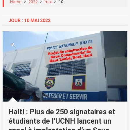
Home
>
2022
>
mai
>
10
JOUR :
10 MAI 2022
Haiti : Plus de 250 signataires et
étudiants de l’UCNH lancent un