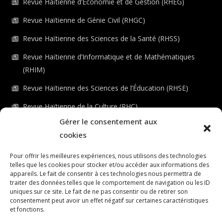
Revue Haïtienne d’Économie et de Gestion (RHEG)
Revue Haïtienne de Génie Civil (RHGC)
Revue Haïtienne des Sciences de la Santé (RHSS)
Revue Haïtienne d’Informatique et de Mathématiques
(RHIM)
Revue Haïtienne des Sciences de l’Éducation (RHSE)
Revue Haïtienne de la Culture (RHC)
Gérer le consentement aux
Revue Haïtienne de l’Environnement (RHE)
cookies
Checkout
Pour offrir les meilleures expériences, nous utilisons des technologies
telles que les cookies pour stocker et/ou accéder aux informations des
Dashboard
appareils. Le fait de consentir à ces technologies nous permettra de
traiter des données telles que le comportement de navigation ou les ID
LS ÉDITIONS
uniques sur ce site. Le fait de ne pas consentir ou de retirer son
consentement peut avoir un effet négatif sur certaines caractéristiques
Connexion au portail
et fonctions.
Registre du portail