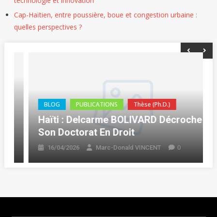
technologie et innovation
Cap-Haïtien, entre poussière, boue et congestion urbaine :
quelles perspectives ?
BLOG
PUBLICATIONS
Thèse (Ph.D.)
Haïti : Delcarme BOLIVARD Décroche
Son Doctorat En Droit
0
16/04/2026
Marc-Donald VINCENT