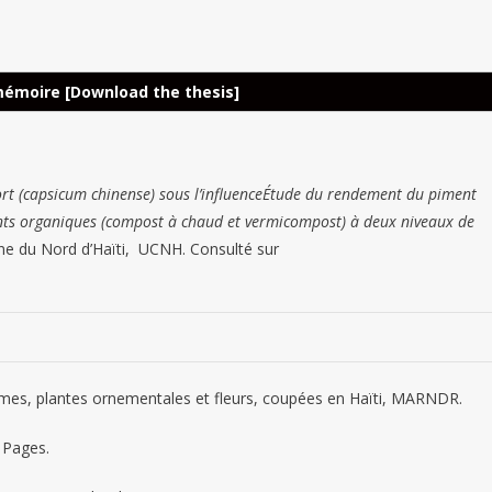
La
Reche
Scient
BLOG
mémoire [Download the thesis]
Et
PUBLICATIONS
Articles
Scientifiques
La
Thèse
PUBLICATIONS
(Ph.D.)
Sous-
PUBLICATIONS
Canada-
Tendances
Perfo
Articles
Thèse
rt (capsicum chinense) sous l’influenceÉtude du rendement du piment
Scientifiques
(Ph.D.)
Haïti
Et
Des
isants organiques (compost à chaud et vermicompost) à deux niveaux de
PUBLICATIONS
PUBLICATIONS
:
Sciences
Catégorisatio
Univer
nne du Nord d’Haïti, UCNH. Consulté sur
Agroforesterie
Pierreman-
Économiques
Des
En
Le
Caféière
Fils
:
Institutions
Haïti,
Scientifique
Et
Pierre
Marc
D’enseigneme
Des
Rejoint
Résilience
Décroche
Arthur
Supérieur
Freins
L’initiative
Communautaire
Son
Stanley
Reconnues
Struct
Internationale
légumes, plantes ornementales et fleurs, coupées en Haïti, MARNDR.
:
Doctorat
MONTAS
En
À
DORA
Défis
En
Décroche
Haïti
L’inno
Pour
 Pages.
Et
Bidiplomation
Son
De
Et
Une