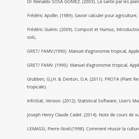
Dr Reinaldo SOSA GOMEZ. (2003). La sante par les plan
Frédéric Apollin. (1989). Savoir calculer pour agricultur
Frédéric Guérin. (2009). Compost et Humus, Introduction
sols,
GRET/ FAMV.(1990). Manuel d’agronomie tropical, Appliq
GRET/ FAMV. (1990). Manuel d’agronomie tropical, Appli
Grubben, G.J.H. & Denton, O.A. (2011). PROTA (Plant Res
tropicale).
InfoStat, Version. (2012). Statistical Software, User’s
Joseph Henry Claude Cadet. (2014). Note de cours de vul
LEMASSI, Pierre-Noël.(1998). Comment réussir la cultur