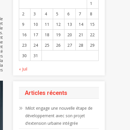
1
2
3
4
5
6
7
8
de
et
9
10
11
12
13
14
15
le
s.
16
17
18
19
20
21
22
nt
ue
23
24
25
26
27
28
29
nt
té
30
31
es
la
la
« Juil
es
Articles récents
Milot engage une nouvelle étape de
développement avec son projet
d’extension urbaine intégrée