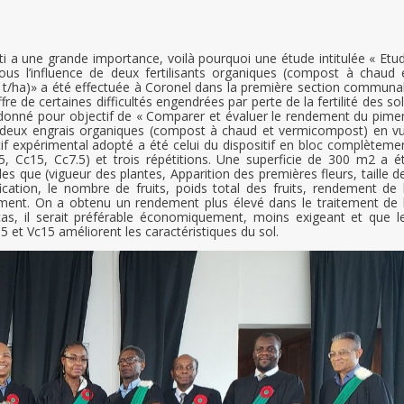
ti a une grande importance, voilà pourquoi une étude intitulée « Etu
s l’influence de deux fertilisants organiques (compost à chaud 
 t/ha)» a été effectuée à Coronel dans la première section communa
e de certaines difficultés engendrées par perte de la fertilité des sol
onné pour objectif de « Comparer et évaluer le rendement du pime
es deux engrais organiques (compost à chaud et vermicompost) en v
itif expérimental adopté a été celui du dispositif en bloc complèteme
5, Cc15, Cc7.5) et trois répétitions. Une superficie de 300 m2 a é
que (vigueur des plantes, Apparition des premières fleurs, taille d
ation, le nombre de fruits, poids total des fruits, rendement de 
tement. On a obtenu un rendement plus élevé dans le traitement de 
s, il serait préférable économiquement, moins exigeant et que l
5 et Vc15 améliorent les caractéristiques du sol.