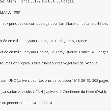
Perspectives
En
Doctorat
2018
Au
Évaluation
tes, Miami, Floride 33172 aux USA. 384 pages.
À
Génie
En
À
Dével
Plus
e, EMAD, 1989
Despagne,
Civil
Haïti
2026
Durab
Équitable
Jérémie
De
 aux principes du compostage pour l’amélioration de la fertilité des
La
26/02/2026
15/02/2026
02/07/2026
26/06/20
Recherche
26/02/2026
Marc-
Marc-
Marc-
Marc-
uée en milieu paysan Haïtien, Ed Tard Quercy, France.
Toussaint
Donald
Donald
Donald
Donald
02/04/2026
Felicia
VINCENT
VINCENT
VINCENT
VINCENT
quée en milieu paysan Haïtien, Ed Tardy Quercy, France, 490 pages.
Le
0
0
0
0
0
ources of Tropical Africa / Ressources végétales de l’Afrique
Scientifique
0
 Manual, UNC (Universidad Nacional de cordoba 1613-2013), 302 pages.
garisation Agricole, UCNH ( Université Chretienne du Nord d’Haiti).
e du piment et du poivron ? PAM.