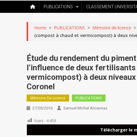
PUBLICATIONS
CLASSEMENT UNIVERSIT
Home
>
PUBLICATIONS
>
Mémoire de licence
>
(compost à chaud et vermicompost) à deux nivea
Étude du rendement du piment
l’influence de deux fertilisan
vermicompost) à deux niveaux d
Coronel
Mémoire De Licence
PUBLICATIONS
27/05/2016
Samuel Michel Alciannas
Vues :
4 459
Télécharger le 