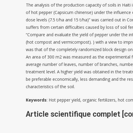
The analysis of the production capacity of soils in Haiti 
of hot pepper (Capsicum chinense) under the influence 
dose levels (7.5 t/ha and 15 t/ha)” was carried out in Cor
suffers from certain difficulties caused by loss of soil f
“Compare and evaluate the yield of pepper under the inf
(hot compost and vermicompost). ) with a view to impro
was that of the completely randomized block design on f
An area of 300 m2 was measured as the experimental fiel
average number of leaves, number of branches, number of
treatment level. A higher yield was obtained in the trea
be preferable economically, less demanding and the re
characteristics of the soil.
Keywords
: Hot pepper yield, organic fertilizers, hot 
Article scientifique complet [co