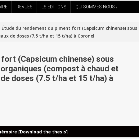
AIRE
REVUES
LS ÉDITIONS
QUI SOMMES-NOUS ?
Étude du rendement du piment fort (Capsicum chinense) sous l’
ux de doses (7.5 t/ha et 15 t/ha) à Coronel
 fort (Capsicum chinense) sous
ts organiques (compost à chaud et
e doses (7.5 t/ha et 15 t/ha) à
mémoire [Download the thesis]