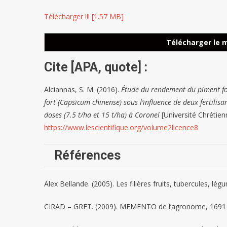
Télécharger !!! [1.57 MB]
Télécharger le 
Cite [APA, quote]
:
Alciannas, S. M. (2016).
Étude du rendement du piment fo
fort (Capsicum chinense) sous l’influence de deux fertil
doses (7.5 t/ha et 15 t/ha) à Coronel
[Université Chrétie
https://www.lescientifique.org/volume2licence8
Références
Alex Bellande. (2005). Les filières fruits, tubercules, 
CIRAD – GRET. (2009). MEMENTO de l’agronome, 1691