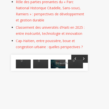
Perspectives
Proposition
Doctorat
En
Doctora
Évaluation
Rôle des parties prenantes du « Parc
À
oppement
Et
En
Génie
En
Plus
National Historique Citadelle, Sans-souci,
Despagne,
le
Perspectives
Droit
Civil
Haïti
Équitable
Ramiers » : perspectives de développement
Jérémie
De
et gestion durable
La
26
26/04/2026
16/04/2026
26/02/2026
15/02/2026
Classement des universités d’Haïti en 2025 :
Recherche
26/02/2026
entre insécurité, technologie et innovation
Marc-
Marc-
Marc-
Marc-
Cap-Haïtien, entre poussière, boue et
Donald
Donald
Toussaint
Donald
Donald
02/04/2026
congestion urbaine : quelles perspectives ?
VINCENT
VINCENT
Felicia
VINCENT
VINCENT
Le
0
0
0
0
0
Scientifique
0