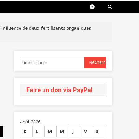
influence de deux fertilisants organiques
Faire un don via PayPal
août 2026
D
L
M
M
J
V
S