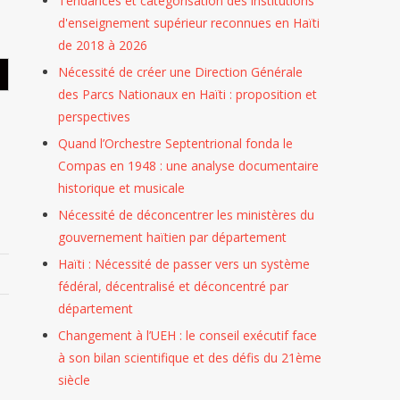
Tendances et catégorisation des institutions
d'enseignement supérieur reconnues en Haïti
rche
Articles
de 2018 à 2026
ifique
Scientifiques
BLOG
Nécessité de créer une Direction Générale
BLOG
PUBLICATIONS
des Parcs Nationaux en Haïti : proposition et
PUBLICATIONS
Thèse
perspectives
(Ph.D.)
Nécessité
PUBLICATI
Quand l’Orchestre Septentrional fonda le
rmance
De
Canada-
Articles
Thèse
Compas en 1948 : une analyse documentaire
Scientifiques
(Ph.D.)
Créer
Haïti
BLOG
PUBLICATIONS
historique et musicale
PUBLICATIONS
n
sités
Une
:
Science
PUBLICATIONS
Agroforesterie
Nécessité de déconcentrer les ministères du
Direction
Pierreman-
Économ
Le
Thèse
Caféière
gouvernement haïtien par département
(Ph.D.)
Générale
Fils
:
Scientifique
Et
nt
Des
Haïti
Pierre
Marc
Haïti : Nécessité de passer vers un système
Rejoint
Résilience
Parcs
:
Décroche
Arthur
fédéral, décentralisé et déconcentré par
L’initiative
Communautaire
département
urels
Nationaux
Delcarme
Son
Stanley
Internationale
:
En
BOLIVARD
Doctorat
MONTA
DORA
Changement à l’UEH : le conseil exécutif face
Défis
vation
Haïti
Décroche
En
Décroch
Pour
à son bilan scientifique et des défis du 21ème
Et
:
Son
Bidiplomation
Son
siècle
Une