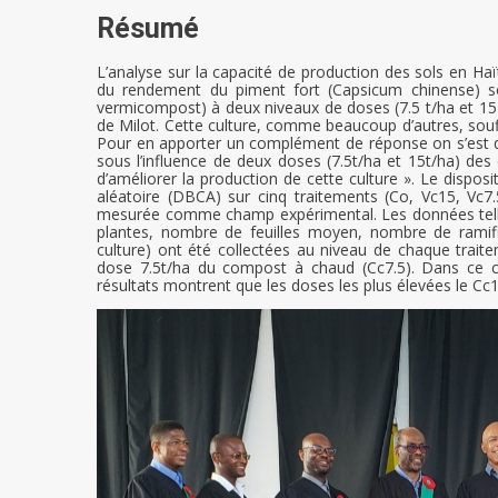
Résumé
L’analyse sur la capacité de production des sols en Haï
du rendement du piment fort (Capsicum chinense) sou
vermicompost) à deux niveaux de doses (7.5 t/ha et 15
de Milot. Cette culture, comme beaucoup d’autres, souffr
Pour en apporter un complément de réponse on s’est d
sous l’influence de deux doses (7.5t/ha et 15t/ha) d
d’améliorer la production de cette culture ». Le dispos
aléatoire (DBCA) sur cinq traitements (Co, Vc15, Vc7.
mesurée comme champ expérimental. Les données telles 
plantes, nombre de feuilles moyen, nombre de ramific
culture) ont été collectées au niveau de chaque trai
dose 7.5t/ha du compost à chaud (Cc7.5). Dans ce ca
résultats montrent que les doses les plus élevées le Cc1