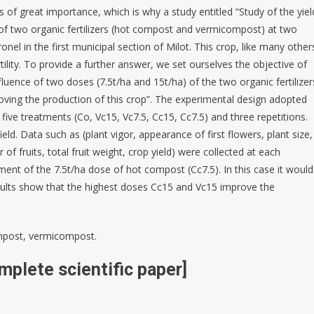
is of great importance, which is why a study entitled “Study of the yiel
of two organic fertilizers (hot compost and vermicompost) at two
onel in the first municipal section of Milot. This crop, like many other
ertility. To provide a further answer, we set ourselves the objective of
luence of two doses (7.5t/ha and 15t/ha) of the two organic fertilizer
ving the production of this crop”. The experimental design adopted
ive treatments (Co, Vc15, Vc7.5, Cc15, Cc7.5) and three repetitions.
d. Data such as (plant vigor, appearance of first flowers, plant size,
 fruits, total fruit weight, crop yield) were collected at each
tment of the 7.5t/ha dose of hot compost (Cc7.5). In this case it would
sults show that the highest doses Cc15 and Vc15 improve the
compost, vermicompost.
mplete scientific paper]