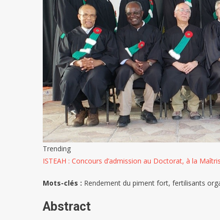
Trending
ISTEAH : Concours d’admission au Doctorat, à la Maîtris
Mots-clés :
Rendement du piment fort, fertilisants o
Abstract