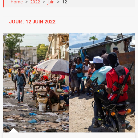
Home
>
2022
>
juin
>
12
JOUR :
12 JUIN 2022