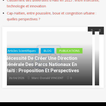
Classement des universités d’Haïti en 2025 : entre insécurité,
technologie et innovation
Cap-Haïtien, entre poussière, boue et congestion urbaine :
quelles perspectives ?
BLOG
PUBLICATIONS
Thèse (Ph.D.)
Haïti : Delcarme BOLIVARD Décroche
Son Doctorat En Droit
0
16/04/2026
Marc-Donald VINCENT