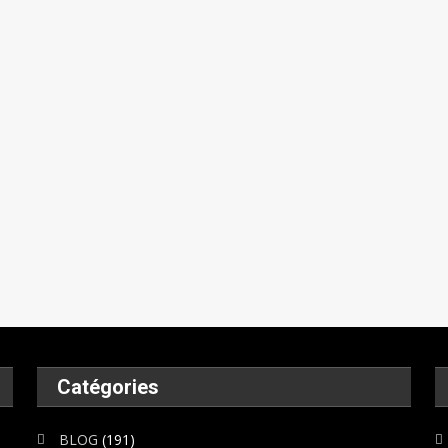
À
Génie
En
À
Dével
Plus
Despagne,
Civil
Haïti
2026
Durab
Équitable
Jérémie
De
La
26/02/2026
15/02/2026
02/07/2026
26/06/20
Recherche
26/02/2026
Marc-
Marc-
Marc-
Marc-
Toussaint
Donald
Donald
Donald
Donald
02/04/2026
Felicia
VINCENT
VINCENT
VINCENT
VINCENT
Le
0
0
0
0
0
Scientifique
0
Catégories
BLOG
(191)