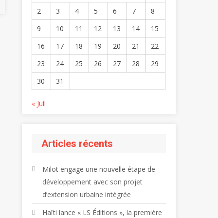
2
3
4
5
6
7
8
9
10
11
12
13
14
15
16
17
18
19
20
21
22
23
24
25
26
27
28
29
30
31
« Juil
Articles récents
Milot engage une nouvelle étape de
développement avec son projet
d’extension urbaine intégrée
Haïti lance « LS Éditions », la première