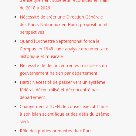
d'enseignement supérieur reconnues en Haïti
rche
Articles
de 2018 à 2026
ifique
Scientifiques
BLOG
Nécessité de créer une Direction Générale
BLOG
PUBLICATIONS
des Parcs Nationaux en Haïti : proposition et
PUBLICATIONS
Thèse
perspectives
Nécessité
(Ph.D.)
PUBLICATI
Quand l’Orchestre Septentrional fonda le
rmance
De
Canada-
Articles
Thèse
Compas en 1948 : une analyse documentaire
Scientifiques
Créer
Haïti
(Ph.D.)
BLOG
historique et musicale
PUBLICATIONS
PUBLICATIONS
n
sités
Une
:
Science
PUBLICATIONS
Agroforesterie
Nécessité de déconcentrer les ministères du
Direction
Pierreman-
Économ
Le
Thèse
Caféière
gouvernement haïtien par département
Générale
(Ph.D.)
Fils
:
Scientifique
Et
nt
Des
Haïti
Pierre
Marc
Haïti : Nécessité de passer vers un système
Rejoint
Résilience
Parcs
:
Décroche
Arthur
fédéral, décentralisé et déconcentré par
L’initiative
Communautaire
département
urels
Nationaux
Delcarme
Son
Stanley
Internationale
:
En
BOLIVARD
Doctorat
MONTA
DORA
Changement à l’UEH : le conseil exécutif face
Défis
vation
Haïti
Décroche
En
Décroch
Pour
à son bilan scientifique et des défis du 21ème
Et
:
Son
Bidiplomation
Son
siècle
Une
Perspectives
Proposition
Doctorat
En
Doctora
Évaluation
Rôle des parties prenantes du « Parc