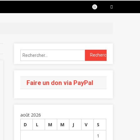
Faire un don via PayPal
août 2026
D
L
M
M
J
V
S
1