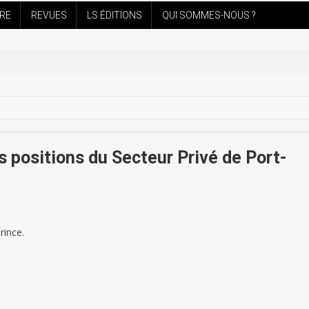
IRE
REVUES
LS ÉDITIONS
QUI SOMMES-NOUS ?
es positions du Secteur Privé de Port-
rince.