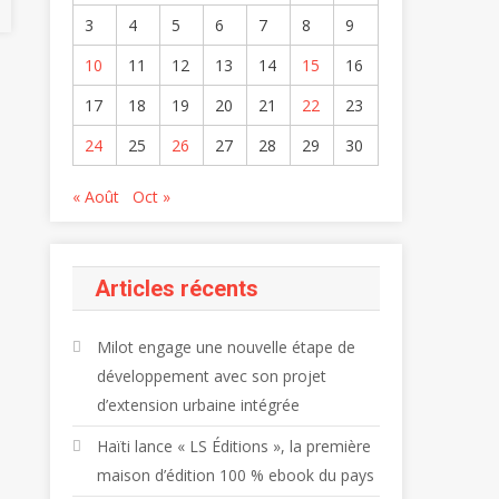
3
4
5
6
7
8
9
10
11
12
13
14
15
16
17
18
19
20
21
22
23
24
25
26
27
28
29
30
« Août
Oct »
Articles récents
Milot engage une nouvelle étape de
développement avec son projet
d’extension urbaine intégrée
Haïti lance « LS Éditions », la première
maison d’édition 100 % ebook du pays