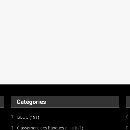
Jérémie
De
La
26/02/2026
15/02/2026
02/07/2026
26/06/20
Recherche
26/02/2026
Marc-
Marc-
Marc-
Marc-
Toussaint
Donald
Donald
Donald
Donald
02/04/2026
Felicia
VINCENT
VINCENT
VINCENT
VINCENT
Le
0
0
0
0
0
Scientifique
0
Catégories
BLOG
(191)
Classement des banques d'Haïti
(1)