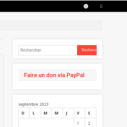
Faire un don via PayPal
septembre 2023
D
L
M
M
J
V
S
1
2