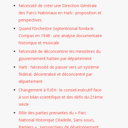
ifique
Scientifiques
BLOG
Nécessité de créer une Direction Générale
BLOG
PUBLICATIONS
des Parcs Nationaux en Haïti : proposition et
PUBLICATIONS
Thèse
perspectives
Nécessité
(Ph.D.)
PUBLICATI
Quand l’Orchestre Septentrional fonda le
rmance
De
Canada-
Articles
Thèse
Compas en 1948 : une analyse documentaire
Scientifiques
Créer
Haïti
(Ph.D.)
BLOG
historique et musicale
PUBLICATIONS
PUBLICATIONS
n
sités
Une
:
Science
PUBLICATIONS
Agroforesterie
Nécessité de déconcentrer les ministères du
Direction
Pierreman-
Économ
Le
Thèse
Caféière
gouvernement haïtien par département
Générale
(Ph.D.)
Fils
:
Scientifique
Et
nt
Des
Haïti
Pierre
Marc
Haïti : Nécessité de passer vers un système
Rejoint
Résilience
Parcs
:
Décroche
Arthur
fédéral, décentralisé et déconcentré par
L’initiative
Communautaire
département
urels
Nationaux
Delcarme
Son
Stanley
Internationale
:
En
BOLIVARD
Doctorat
MONTA
DORA
Changement à l’UEH : le conseil exécutif face
Défis
vation
Haïti
Décroche
En
Décroch
Pour
à son bilan scientifique et des défis du 21ème
Et
:
Son
Bidiplomation
Son
siècle
Une
Perspectives
Proposition
Doctorat
En
Doctora
Évaluation
Rôle des parties prenantes du « Parc
À
oppement
Et
En
Génie
En
Plus
National Historique Citadelle, Sans-souci,
Despagne,
le
Perspectives
Droit
Civil
Haïti
Équitable
Ramiers » : perspectives de développement