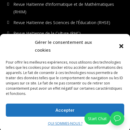
Revue Haïtienne d’Informatique et de Mathématiques
(RHIM)
Revue Haïtienne des Sciences de l’Éducation (RHSE)
Revue Haïtienne de la Culture (RHC)
Gérer le consentement aux
Revue Haïtienne de l’Environnement (RHE)
cookies
Checkout
Pour offrir les meilleures expériences, nous utilisons des technologies
telles que les cookies pour stocker et/ou accéder aux informations des
Dashboard
appareils. Le fait de consentir à ces technologies nous permettra de
traiter des données telles que le comportement de navigation ou les ID
LS ÉDITIONS
uniques sur ce site. Le fait de ne pas consentir ou de retirer son
consentement peut avoir un effet négatif sur certaines caractéristiques
Connexion au portail
et fonctions.
Registre du portail
Accepter
© Le Scientifique, 2026 | Tous droits réservés.
QUI SOMMES-NOUS ?
PUBLICATIONS
REVUES
QUI SOMMES-NOUS ?