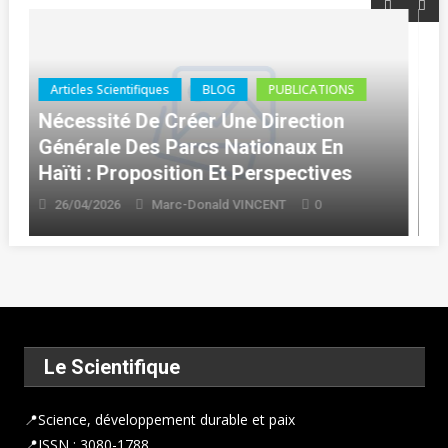
BLOG
PUBLICATIONS
Thèse (Ph.D.)
Haïti : Delcarme BOLIVARD Décroche
Son Doctorat En Droit
0
16/04/2026
Marc-Donald VINCENT
Le Scientifique
📍
Science, développement durable et paix
📍ISSN : 3080-1788