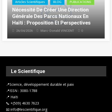
BLOG
PUBLICATIONS
Thèse (Ph.D.)
Haïti : Delcarme BOLIVARD Décroche
Son Doctorat En Droit
0
16/04/2026
Marc-Donald VINCENT
Le Scientifique
📍
Science, développement durable et paix
📍ISSN : 3080-1788
📍 Haïti
📞 +(509) 4630 7623
📧 info@lescientifique.org