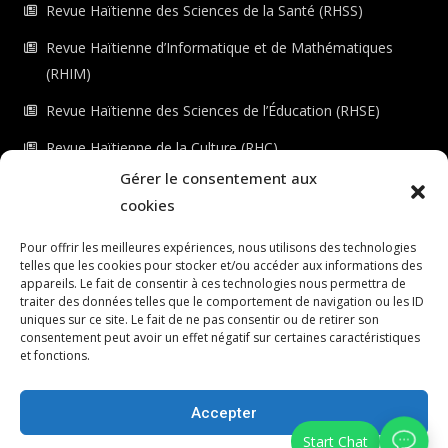
Revue Haïtienne des Sciences de la Santé (RHSS)
Revue Haïtienne d’Informatique et de Mathématiques
(RHIM)
Revue Haïtienne des Sciences de l’Éducation (RHSE)
Revue Haïtienne de la Culture (RHC)
Gérer le consentement aux
Revue Haïtienne de l’Environnement (RHE)
cookies
Checkout
Pour offrir les meilleures expériences, nous utilisons des technologies
telles que les cookies pour stocker et/ou accéder aux informations des
Dashboard
appareils. Le fait de consentir à ces technologies nous permettra de
traiter des données telles que le comportement de navigation ou les ID
LS ÉDITIONS
uniques sur ce site. Le fait de ne pas consentir ou de retirer son
consentement peut avoir un effet négatif sur certaines caractéristiques
Connexion au portail
et fonctions.
Registre du portail
Accepter
© Le Scientifique, 2026 | Tous droits réservés.