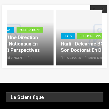
BLOG
PUBLICATIONS
Thèse (Ph.D.)
Haïti : Delcarme BOLIVARD Décroche
Son Doctorat En Droit
0
16/04/2026
Marc-Donald VINCENT
Le Scientifique