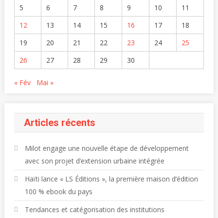
5
6
7
8
9
10
11
12
13
14
15
16
17
18
19
20
21
22
23
24
25
26
27
28
29
30
« Fév
Mai »
Articles récents
Milot engage une nouvelle étape de développement
avec son projet d’extension urbaine intégrée
Haïti lance « LS Éditions », la première maison d’édition
100 % ebook du pays
Tendances et catégorisation des institutions