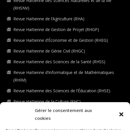
Revue Haïtienne des Sciences Naturelles et de la Vie
(RHSNV)
Revue Haïtienne de l’Agriculture (RHA)
Revue Haïtienne de Gestion de Projet (RHGP)
Revue Haïtienne d’Économie et de Gestion (RHEG)
Revue Haïtienne de Génie Civil (RHGC)
Revue Haïtienne des Sciences de la Santé (RHSS)
Revue Haïtienne d’Informatique et de Mathématiques
(RHIM)
Revue Haïtienne des Sciences de l’Éducation (RHSE)
Revue Haïtienne de la Culture (RHC)
Gérer le consentement aux
Revue Haïtienne de l’Environnement (RHE)
cookies
Checkout