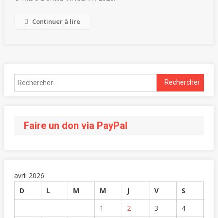
Continuer à lire
Faire un don via PayPal
avril 2026
D
L
M
M
J
V
S
1
2
3
4