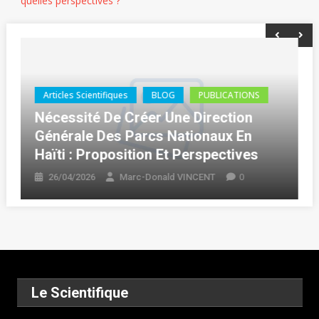
quelles perspectives ?
BLOG
PUBLICATIONS
Thèse (Ph.D.)
Haïti : Delcarme BOLIVARD Décroche
Son Doctorat En Droit
0
16/04/2026
Marc-Donald VINCENT
Le Scientifique