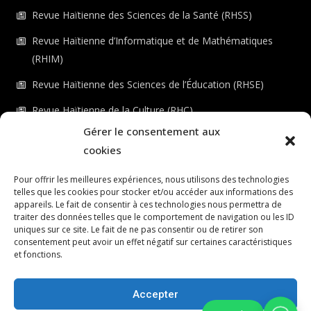
Revue Haïtienne des Sciences de la Santé (RHSS)
Revue Haïtienne d’Informatique et de Mathématiques
(RHIM)
Revue Haïtienne des Sciences de l’Éducation (RHSE)
Revue Haïtienne de la Culture (RHC)
Gérer le consentement aux
Revue Haïtienne de l’Environnement (RHE)
cookies
Checkout
Pour offrir les meilleures expériences, nous utilisons des technologies
telles que les cookies pour stocker et/ou accéder aux informations des
Dashboard
appareils. Le fait de consentir à ces technologies nous permettra de
traiter des données telles que le comportement de navigation ou les ID
LS ÉDITIONS
uniques sur ce site. Le fait de ne pas consentir ou de retirer son
consentement peut avoir un effet négatif sur certaines caractéristiques
Connexion au portail
et fonctions.
Registre du portail
Accepter