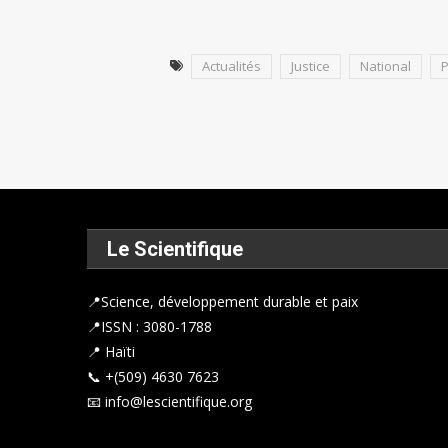
Actualités
Justice
National
P
Le Scientifique
📍
Science, développement durable et paix
📍ISSN : 3080-1788
📍 Haïti
📞 +(509) 4630 7623
📧 info@lescientifique.org