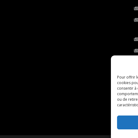
Pour offrir 
cookies pou
consentir à
comportement
ou de retire
caractéristi