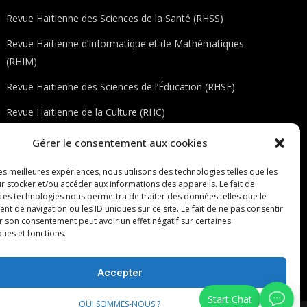
Revue Haïtienne des Sciences de la Santé (RHSS)
Revue Haïtienne d’Informatique et de Mathématiques
(RHIM)
Revue Haïtienne des Sciences de l’Éducation (RHSE)
Revue Haïtienne de la Culture (RHC)
Revue Haïtienne de l’Environnement (RHE)
Gérer le consentement aux cookies
Checkout
les meilleures expériences, nous utilisons des technologies telles que les
r stocker et/ou accéder aux informations des appareils. Le fait de
Dashboard
 ces technologies nous permettra de traiter des données telles que le
 de navigation ou les ID uniques sur ce site. Le fait de ne pas consentir
LS ÉDITIONS
r son consentement peut avoir un effet négatif sur certaines
ques et fonctions.
Connexion au portail
Registre du portail
Accepter
QUI SOMMES-NOUS ?