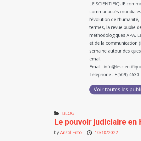
LE SCIENTIFIQUE comme so
communautés mondiales en
l’évolution de l’humanité
termes, la revue publie d
méthodologiques APA. La 
et de la communication (N
semaine autour des questi
email.
Email : info@lescientifiqu
Téléphone : +(509) 4630
Voir toutes les publ
BLOG
Le pouvoir judiciaire en
by
Aristil Frito
10/10/2022