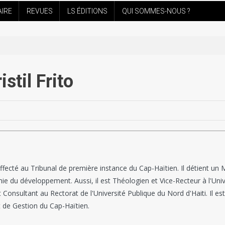
AIRE
REVUES
LS ÉDITIONS
QUI SOMMES-NOUS ?
istil Frito
fecté au Tribunal de première instance du Cap-Haïtien. Il détient un M
mie du développement. Aussi, il est Théologien et Vice-Recteur à l'Un
t Consultant au Rectorat de l'Université Publique du Nord d'Haiti. Il es
 de Gestion du Cap-Haïtien.